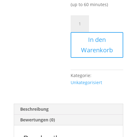
(up to 60 minutes)
Initial
consultation
on
In den
your
divorce
Warenkorb
Menge
Kategorie:
Unkategorisiert
Beschreibung
Bewertungen (0)